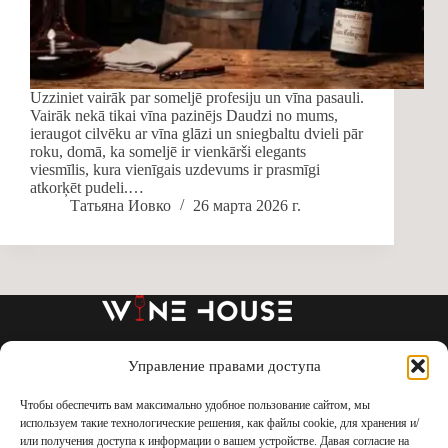
Uzziniet vairāk par someljē profesiju un vīna pasauli.
Vairāk nekā tikai vīna pazinējs Daudzi no mums,
ieraugot cilvēku ar vīna glāzi un sniegbaltu dvieli pār
roku, domā, ka someljē ir vienkārši elegants
viesmīlis, kura vienīgais uzdevums ir prasmīgi
atkorķēt pudeli.…
Татьяна Иовко
26 марта 2026 г.
Управление правами доступа
О нас
МАГАЗИН
Винная школа
Дегустации
Мероприятия
Блог
Чтобы обеспечить вам максимально удобное пользование сайтом, мы
Контакты
Политика конфиденциальности
используем такие технологические решения, как файлы cookie, для хранения и/
Политика использования файлов cookie
или получения доступа к информации о вашем устройстве. Давая согласие на