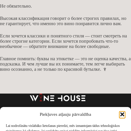
Не обязательно.
Высокая классификация говорит о более строгих правилах, но
не гарантирует, что именно это вино понравится лично вам.
Если хочется классики и понятного стиля — стоит смотреть на
более строгие категории. Если хочется попробовать что-то
необычное — обратите внимание на более свободные.
Главное помнить: буквы на этикетке — это не оценка качества, а
подсказка. И чем лучше вы их понимаете, тем легче выбирать
вино осознанно, а не только по красивой бутылке. 🍷
Piekļuves atļauju pārvaldība
Par mums
VEIKALS
Vīna skola
Degustācijas
Pasākumi
Blogs
Lai nodrošinātu vislabāko lietošanas pieredzi, mēs izmantojam tādus tehnoloģiskos
Kontakti
Privātuma politika