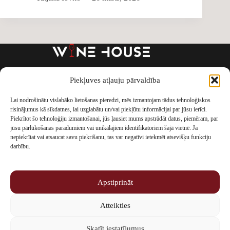
Piekļuves atļauju pārvaldība
Par mums
VEIKALS
Vīna skola
Degustācijas
Pasākumi
Blogs
Lai nodrošinātu vislabāko lietošanas pieredzi, mēs izmantojam tādus tehnoloģiskos
Kontakti
Privātuma politika
risinājumus kā sīkdatnes, lai uzglabātu un/vai piekļūtu informācijai par jūsu ierīci.
Sīkdatņu politika
Atteikties no jaunumiem
Piekrītot šo tehnoloģiju izmantošanai, jūs ļausiet mums apstrādāt datus, piemēram, par
jūsu pārlūkošanas paradumiem vai unikālajiem identifikatoriem šajā vietnē. Ja
nepiekrītat vai atsaucat savu piekrišanu, tas var negatīvi ietekmēt atsevišķu funkciju
darbību.
Copyright © 2026 - SIA HITEXIS
Apstiprināt
Atteikties
+371 282 34 807
Skatīt iestatījumus