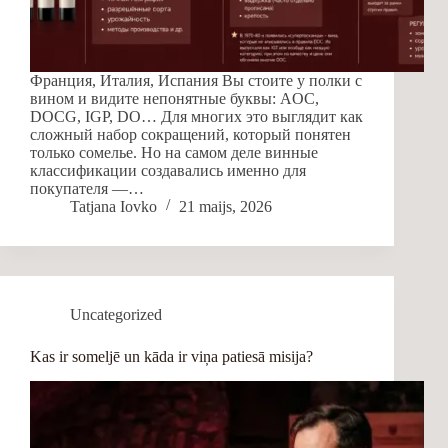
Франция, Италия, Испания Вы стоите у полки с
вином и видите непонятные буквы: AOC,
DOCG, IGP, DO… Для многих это выглядит как
сложный набор сокращений, который понятен
только сомелье. Но на самом деле винные
классификации создавались именно для
покупателя —…
Tatjana Iovko
21 maijs, 2026
Uncategorized
Kas ir someljē un kāda ir viņa patiesā misija?