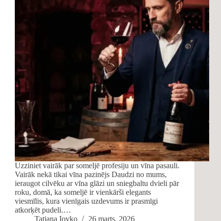
Uzziniet vairāk par someljē profesiju un vīna pasauli.
Vairāk nekā tikai vīna pazinējs Daudzi no mums,
ieraugot cilvēku ar vīna glāzi un sniegbaltu dvieli pār
roku, domā, ka someljē ir vienkārši elegants
viesmīlis, kura vienīgais uzdevums ir prasmīgi
atkorķēt pudeli.…
Tatjana Iovko
26 marts, 2026