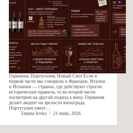
Германия, Португалия, Новый Свет Если в
первой части мы говорили о Франции, Италии
и Испании — странах, где действуют строгие
исторические правила, то во второй части
посмотрим на другой подход к вину. Германия
делает акцент на зрелости винограда,
Португалия умеет…
Tatjana Iovko
21 maijs, 2026