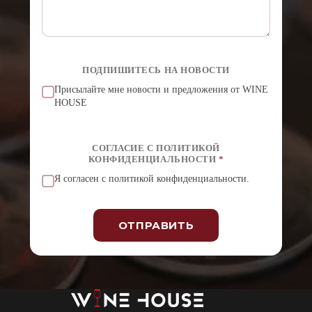
Т
Ь
С
Я
Т
Е
ПОДПИШИТЕСЬ НА НОВОСТИ
Л
Е
Присылайте мне новости и предложения от WINE
Ф
HOUSE
О
Н
К
О
СОГЛАСИЕ С ПОЛИТИКОЙ
Н
КОНФИДЕНЦИАЛЬНОСТИ
*
Ф
И
Я согласен с политикой конфиденциальности.
Д
Е
Н
Ц
ОТПРАВИТЬ
И
А
А
Л
Ь
л
Н
ь
О
т
С
е
Т
р