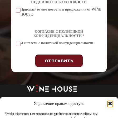
ПОДПИШИТЕСЬ НА НОВОСТИ
Присылайте мне новости и предложения от WINE
HOUSE
СОГЛАСИЕ С ПОЛИТИКОЙ
КОНФИДЕНЦИАЛЬНОСТИ
*
Я согласен с политикой конфиденциальности.
ОТПРАВИТЬ
А
л
ь
т
е
р
н
а
Управление правами доступа
О нас
МАГАЗИН
Винная школа
т
Дегустации
Мероприятия
Блог
и
Чтобы обеспечить вам максимально удобное пользование сайтом, мы
Контакты
Политика конфиденциальности
в